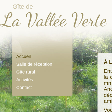
Gîte de
Accueil
À L
Salle de réception
Ent
Gîte rural
la 
Activités
mn 
Contact
Anc
déc
ami
Vou