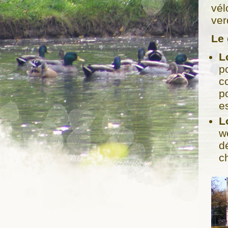
vél
ver
Le 
L
p
c
p
e
L
w
d
c